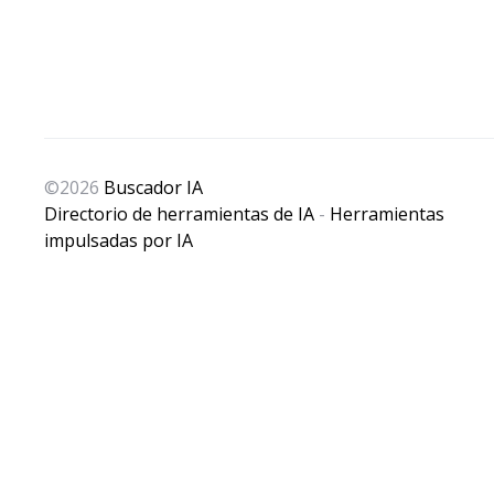
Tool
,
Add AI Tools
,
Add New AI
,
Add Your AI Tool
,
Agencia de 
©2026
Buscador IA
Directorio de herramientas de IA
-
Herramientas
impulsadas por IA